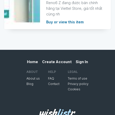
Reno6 Z đang được bán chính
hãng tại Viettel Store, giá tốt nhất
cùng nh
Buy or view this item
Home
Create Account
Sign In
ABOUT
HELP
LEGAL
About us
FAQ
Terms of use
Blog
Contact
Privacy policy
Cookies