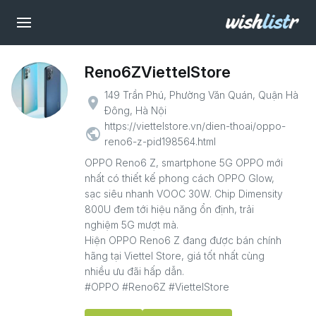
Reno6ZViettelStore
149 Trần Phú, Phường Văn Quán, Quận Hà
place
Đông, Hà Nội
https://viettelstore.vn/dien-thoai/oppo-
public
reno6-z-pid198564.html
OPPO Reno6 Z, smartphone 5G OPPO mới
nhất có thiết kế phong cách OPPO Glow,
sạc siêu nhanh VOOC 30W. Chip Dimensity
800U đem tới hiệu năng ổn định, trải
nghiệm 5G mượt mà.
Hiện OPPO Reno6 Z đang được bán chính
hãng tại Viettel Store, giá tốt nhất cùng
nhiều ưu đãi hấp dẫn.
#OPPO #Reno6Z #ViettelStore