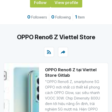
Follow
View profile
0
0
1
Followers
Following
Item
OPPO Reno6 Z Viettel Store
rss_feed
reply
OPPO Reno6 Z tại Viettel
Store Gitlab
"OPPO Reno6 Z, smartphone 5G
OPPO mới nhất có thiết kế phong
cách OPPO Glow, sạc siêu nhanh
VOOC 30W. Chip Dimensity 800U
đem tới hiệu năng ổn định, trải
nghiệm 5G mượt mà. Hiện OPPO