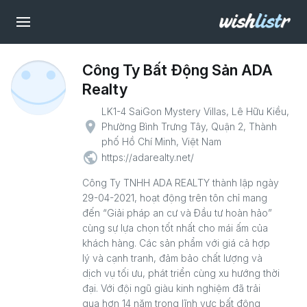
Công Ty Bất Động Sản ADA
Realty
LK1-4 SaiGon Mystery Villas, Lê Hữu Kiều,
place
Phường Bình Trưng Tây, Quận 2, Thành
phố Hồ Chí Minh, Việt Nam
public
https://adarealty.net/
Công Ty TNHH ADA REALTY thành lập ngày
29-04-2021, hoạt động trên tôn chỉ mang
đến “Giải pháp an cư và Đầu tư hoàn hảo”
cùng sự lựa chọn tốt nhất cho mái ấm của
khách hàng. Các sản phẩm với giá cả hợp
lý và cạnh tranh, đảm bảo chất lượng và
dịch vụ tối ưu, phát triển cùng xu hướng thời
đại. Với đội ngũ giàu kinh nghiệm đã trải
qua hơn 14 năm trong lĩnh vực bất động