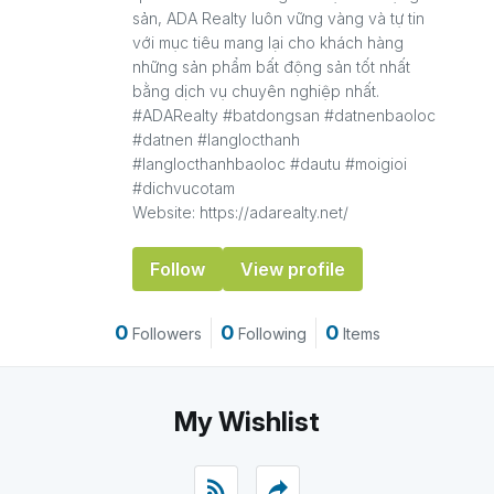
sản, ADA Realty luôn vững vàng và tự tin
với mục tiêu mang lại cho khách hàng
những sản phẩm bất động sản tốt nhất
bằng dịch vụ chuyên nghiệp nhất.
#ADARealty #batdongsan #datnenbaoloc
#datnen #langlocthanh
#langlocthanhbaoloc #dautu #moigioi
#dichvucotam
Website: https://adarealty.net/
Follow
View profile
0
0
0
Followers
Following
Items
My Wishlist
rss_feed
reply