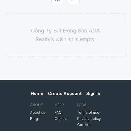
Công Ty Bất Động Sản ADA
Realty’s wishlist is empty.
Home
Create Account
Sign In
ABOUT
HELP
LEGAL
About us
FAQ
Terms of use
Blog
Contact
Privacy policy
Cookies