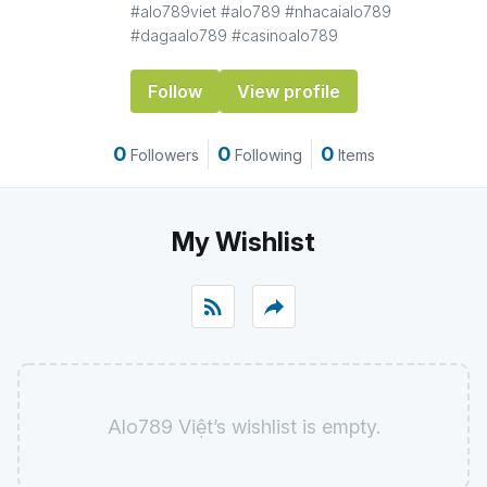
#alo789viet #alo789 #nhacaialo789
#dagaalo789 #casinoalo789
Follow
View profile
0
0
0
Followers
Following
Items
My Wishlist
rss_feed
reply
Alo789 Việt’s wishlist is empty.