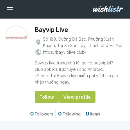
Bayvip Live
Số 189, Đường Đá Bạc, Phường Xuân
place
Khanh, Thị Xã Sơn Tây, Thành phố Hà Nội
public
https://bayviplive.club/
Bayvip live trang chủ tải game bayvip247
club apk ios trực tuyến cho Android,
iPhone. Tải Bayvip live miễn phí và tham gia
nhận thưởng ngay.
Follow
View profile
0
0
0
Followers
Following
Items