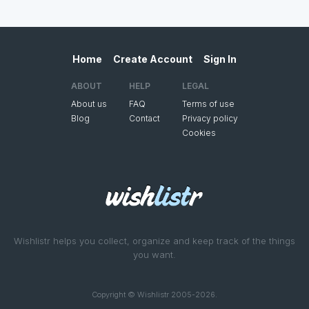
Home
Create Account
Sign In
ABOUT
HELP
LEGAL
About us
FAQ
Terms of use
Blog
Contact
Privacy policy
Cookies
Wishlistr helps you collect, organize and keep track of the things
you want.
Copyright © Wishlistr 2005-2026.