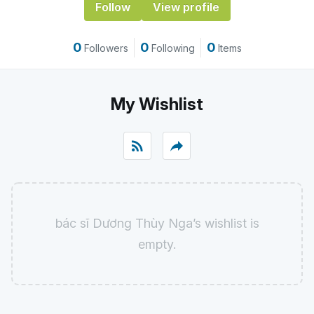
Follow
View profile
0
0
0
Followers
Following
Items
My Wishlist
rss_feed
reply
bác sĩ Dương Thùy Nga’s wishlist is
empty.