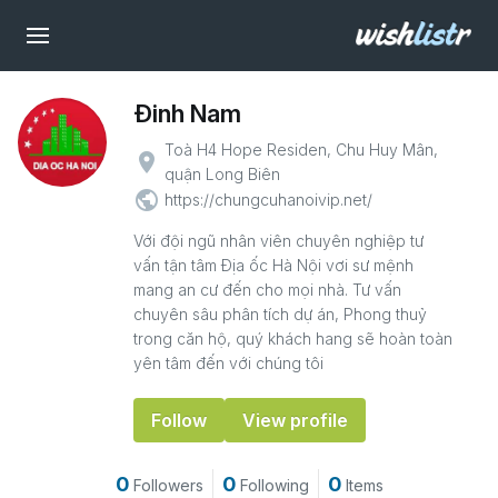
Đinh Nam
Toà H4 Hope Residen, Chu Huy Mân,
place
quận Long Biên
public
https://chungcuhanoivip.net/
Với đội ngũ nhân viên chuyên nghiệp tư
vấn tận tâm Địa ốc Hà Nội vơi sư mệnh
mang an cư đến cho mọi nhà. Tư vấn
chuyên sâu phân tích dự án, Phong thuỷ
trong căn hộ, quý khách hang sẽ hoàn toàn
yên tâm đến với chúng tôi
Follow
View profile
0
0
0
Followers
Following
Items