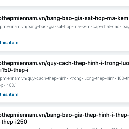
hothepmiennam.vn/bang-bao-gia-sat-hop-ma-kem-
hepmiennam.vn/bang-bao-gia-sat-hop-ma-kem-cap-nhat-cac-loai
this item
hothepmiennam.vn/quy-cach-thep-hinh-i-trong-luo
i150-thep-i
hepmiennam.vn/quy-cach-thep-hinh-i-trong-luong-thep-hinh-i100-t
ep-i400/
this item
hothepmiennam.vn/bang-bao-gia-thep-hinh-i-thep-
-thep-i250