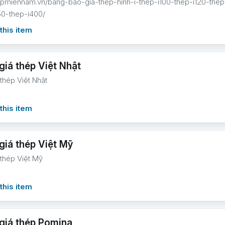
hepmiennam.vn/bang-bao-gia-thep-hinh-i-thep-i100-thep-i120-thep
50-thep-i400/
this item
giá thép Việt Nhật
thép Việt Nhật
this item
giá thép Việt Mỹ
 thép Việt Mỹ
this item
giá thép Pomina