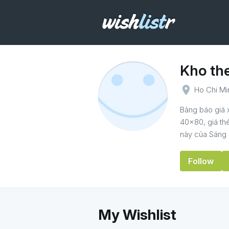
Kho th
place
Ho Chi Mi
Bảng báo giá x
40×80, giá thé
này của Sáng 
Follow
My Wishlist