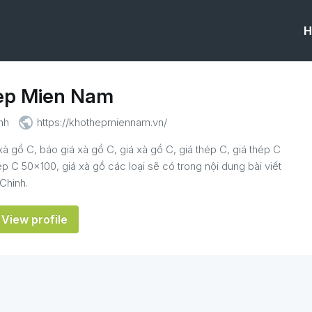
H
ep Mien Nam
public
nh
https://khothepmiennam.vn/
à gồ C, báo giá xà gồ C, giá xà gồ C, giá thép C, giá thép C
p C 50×100, giá xà gồ các loại sẽ có trong nội dung bài viết
Chinh.
View profile