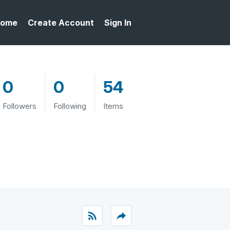
ome
Create Account
Sign In
0
0
54
Followers
Following
Items
rss_feed
reply