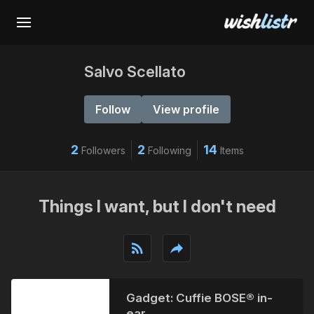
Salvo Scellato
Follow
View profile
2
2
14
Followers
Following
Items
Things I want, but I don't need
rss_feed
reply
Gadget: Cuffie BOSE® in-
ear