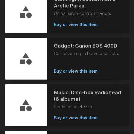
Arctic Parka
Un baluardo contro il freddo.
Buy or view this item
Gadget: Canon EOS 400D
Così divento più bravo a far foto.
Buy or view this item
Music: Disc-box Radiohead
(6 albums)
Per la completezza.
Buy or view this item