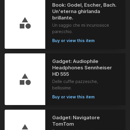
Book: Godel, Escher, Bach.
Un'eterna ghirlanda
brillante.
Un saggio che mi incuriosisce
parecchio.
Buy or view this item
Gadget: Audiophile
Headphones Sennheiser
HD 555
Delle cuffie pazzesche,
bellissime.
Buy or view this item
Gadget: Navigatore
TomTom