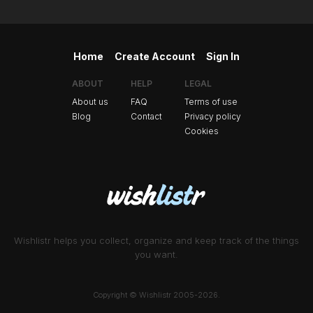
Home
Create Account
Sign In
ABOUT
HELP
LEGAL
About us
FAQ
Terms of use
Blog
Contact
Privacy policy
Cookies
Wishlistr helps you collect, organize and keep track of the things
you want.
Copyright © Wishlistr 2005-2026.