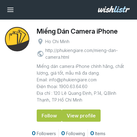
Miếng Dán Camera iPhone
place
Ho Chi Minh
http://phukiengiare.com/mieng-dan-
public
camera.html
Miếng dán camera iPhone chính hãng, chất
lượng, giá tốt, mẫu mã đa dạng.
Email: info@phukiengiare.com
Điện thoại: 1900.63.64.60
Địa chỉ : 120 Lê Quang Định, P.14, Q.Bình
Thạnh, TP.Hồ Chí Minh
Follow
View profile
0
0
0
Followers
Following
Items