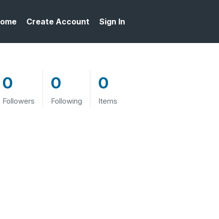
ome
Create Account
Sign In
0
0
0
Followers
Following
Items