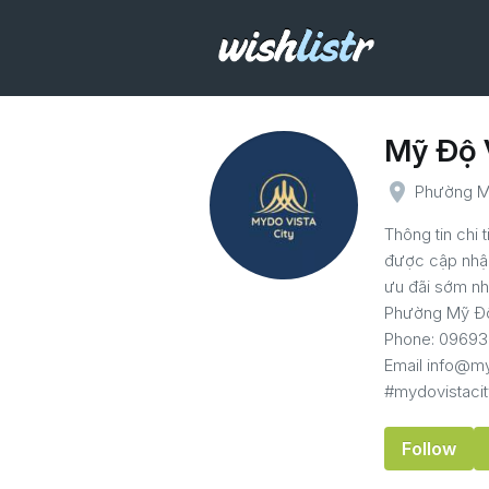
Mỹ Độ V
place
Phường Mỹ
Thông tin chi 
được cập nhập
ưu đãi sớm nhấ
Phường Mỹ Độ
Phone: 0969
Email info@my
#mydovistacit
Follow