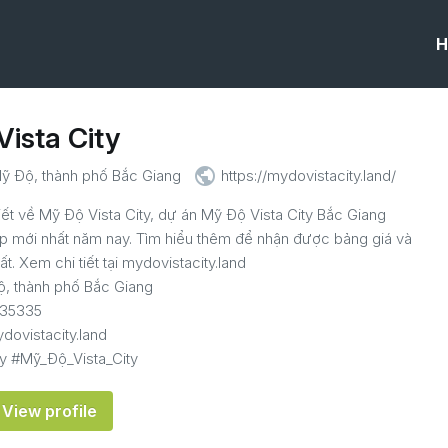
H
ista City
public
 Độ, thành phố Bắc Giang
https://mydovistacity.land/
tiết về Mỹ Độ Vista City, dự án Mỹ Độ Vista City Bắc Giang
 mới nhất năm nay. Tìm hiểu thêm để nhận được bảng giá và
t. Xem chi tiết tại mydovistacity.land
, thành phố Bắc Giang
335335
dovistacity.land
y #Mỹ_Độ_Vista_City
View profile