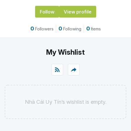
Follow
View profile
0
0
0
Followers
Following
Items
My Wishlist
rss_feed
reply
Nhà Cái Uy Tín’s wishlist is empty.