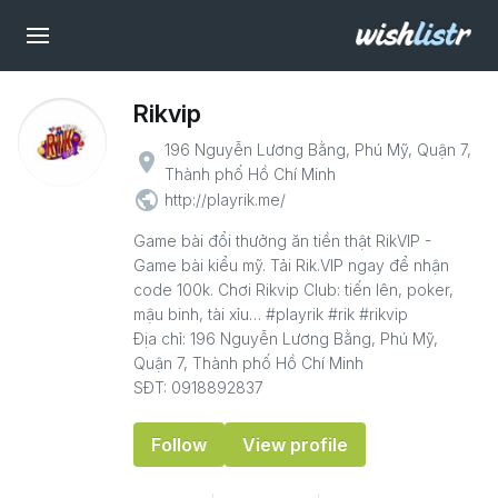
Rikvip
196 Nguyễn Lương Bằng, Phú Mỹ, Quận 7,
place
Thành phố Hồ Chí Minh
public
http://playrik.me/
Game bài đổi thưởng ăn tiền thật RikVIP -
Game bài kiểu mỹ. Tải Rik.VIP ngay để nhận
code 100k. Chơi Rikvip Club: tiến lên, poker,
mậu binh, tài xỉu… #playrik #rik #rikvip
Địa chỉ: 196 Nguyễn Lương Bằng, Phú Mỹ,
Quận 7, Thành phố Hồ Chí Minh
SĐT: 0918892837
Follow
View profile