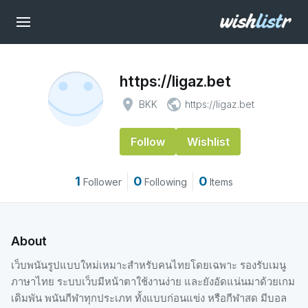
https://ligaz.bet
place
public
BKK
https://ligaz.bet
Follow
Wishlist
1
0
0
Follower
Following
Items
About
เว็บพนันรูปแบบใหม่เหมาะสำหรับคนไทยโดยเฉพาะ รองรับเมนู
ภาษาไทย ระบบเว็บมีหน้าตาใช้งานง่าย และยังอัดแน่นมาด้วยเกม
เดิมพัน พนันกีฬาทุกประเภท ทั้งแบบก่อนแข่ง หรือกีฬาสด มีบอล