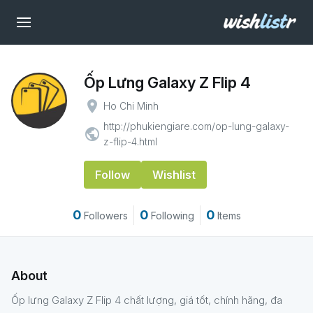
Ốp Lưng Galaxy Z Flip 4
place
Ho Chi Minh
http://phukiengiare.com/op-lung-galaxy-
public
z-flip-4.html
Follow
Wishlist
0
0
0
Followers
Following
Items
About
Ốp lưng Galaxy Z Flip 4 chất lượng, giá tốt, chính hãng, đa