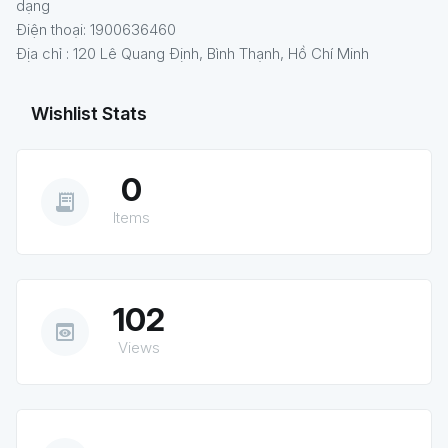
dạng
Điện thoại: 1900636460
Địa chỉ : 120 Lê Quang Định, Bình Thạnh, Hồ Chí Minh
Wishlist Stats
0
receipt_long
Items
102
preview
Views