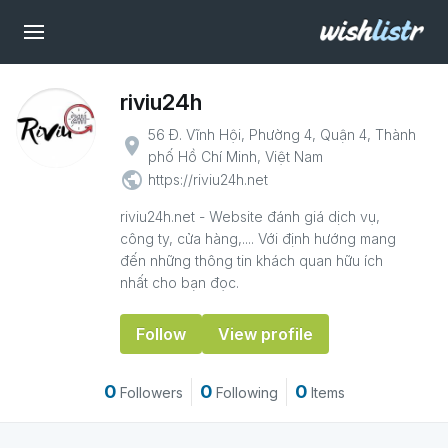
riviu24h
56 Đ. Vĩnh Hội, Phường 4, Quận 4, Thành
place
phố Hồ Chí Minh, Việt Nam
public
https://riviu24h.net
riviu24h.net - Website đánh giá dịch vụ,
công ty, cửa hàng,.... Với định hướng mang
đến những thông tin khách quan hữu ích
nhất cho bạn đọc.
Follow
View profile
0
0
0
Followers
Following
Items