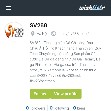
SV288
place
public
Hà Nội
https://sv288.mobi/
SV288 - Thương hiệu Đá Gà Hàng Đầu
Châu Á. Hỗ Trợ Khách hàng Thân thiện. Quy
Trình Chuyên nghiệp cùng Sản phẩm Cá
cược Đá Gà đa dạng như Đá Gà Thomo, Đá
gà Philippines, Đá gà cựa tròn Thái Lan...
https://sv288.mobi/ là website chính thức
của SV288 #sv288 #sv288mobi
#sv288dotmobi
Follow
View profile
0
0
0
Followers
Following
Items