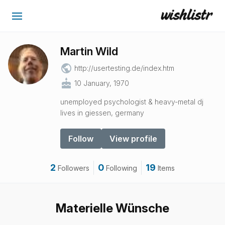
Martin Wild
public
http://usertesting.de/index.htm
cake
10 January, 1970
unemployed psychologist & heavy-metal dj
lives in giessen, germany
Follow
View profile
2
0
19
Followers
Following
Items
Materielle Wünsche