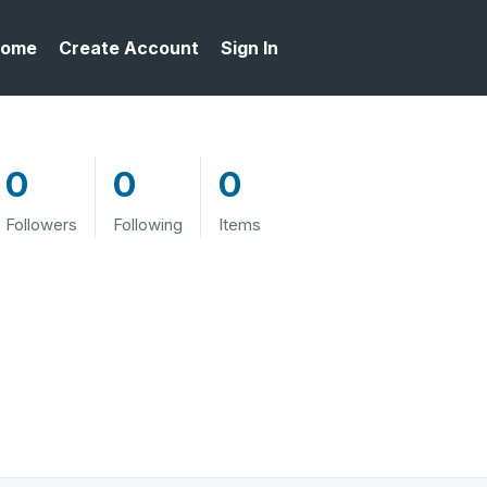
ome
Create Account
Sign In
0
0
0
Followers
Following
Items