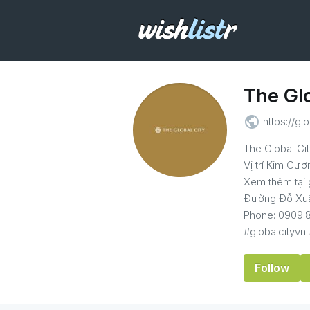
The Glo
public
https://gl
The Global Cit
Vị trí Kim Cư
Xem thêm tại 
Đường Đỗ Xuân
Phone: 0909.8
#globalcityvn
Follow