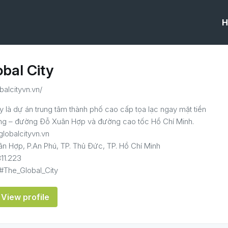
H
bal City
obalcityvn.vn/
y là dự án trung tâm thành phố cao cấp tọa lạc ngay mặt tiền
ơng – đường Đỗ Xuân Hợp và đường cao tốc Hồ Chí Minh.
globalcityvn.vn
 Hợp, P.An Phú, TP. Thủ Đức, TP. Hồ Chí Minh
11.223
 #The_Global_City
View profile