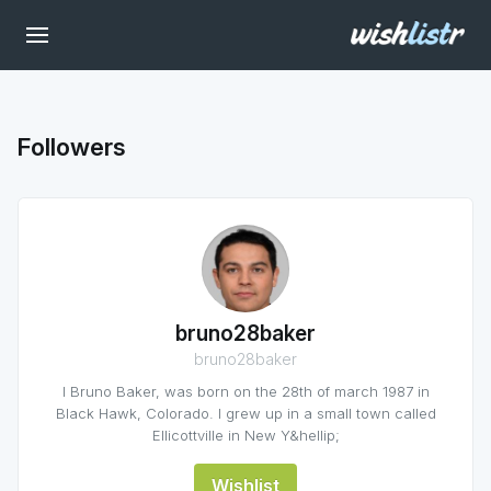
Followers
bruno28baker
bruno28baker
I Bruno Baker, was born on the 28th of march 1987 in
Black Hawk, Colorado. I grew up in a small town called
Ellicottville in New Y&hellip;
Wishlist