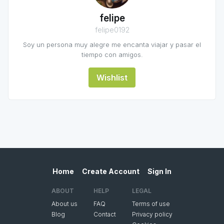
felipe
felipe0192
Soy un persona muy alegre me encanta viajar y pasar el
tiempo con amigos.
Wishlist
Home
Create Account
Sign In
ABOUT
HELP
LEGAL
About us
FAQ
Terms of use
Blog
Contact
Privacy policy