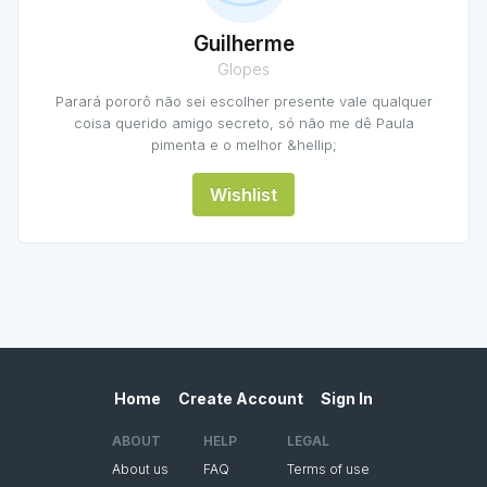
Guilherme
Glopes
Parará pororô não sei escolher presente vale qualquer
coisa querido amigo secreto, só não me dê Paula
pimenta e o melhor &hellip;
Wishlist
Home
Create Account
Sign In
ABOUT
HELP
LEGAL
About us
FAQ
Terms of use