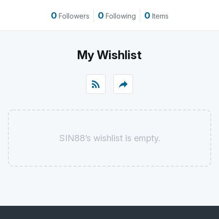
0
0
0
Followers
Following
Items
My Wishlist
rss_feed
reply
SIN88’s wishlist is empty.