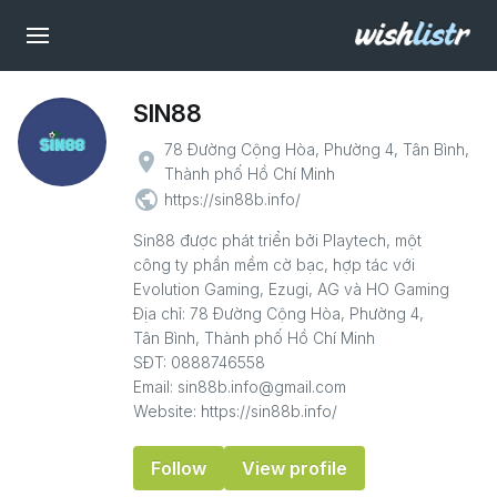
SIN88
78 Đường Cộng Hòa, Phường 4, Tân Bình,
place
Thành phố Hồ Chí Minh
public
https://sin88b.info/
Sin88 được phát triển bởi Playtech, một
công ty phần mềm cờ bạc, hợp tác với
Evolution Gaming, Ezugi, AG và HO Gaming
Địa chỉ: 78 Đường Cộng Hòa, Phường 4,
Tân Bình, Thành phố Hồ Chí Minh
SĐT: 0888746558
Email: sin88b.info@gmail.com
Website: https://sin88b.info/
Follow
View profile