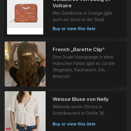
Voltaire
Mini Geldbörse in Orange (gibt
auch ein Store in der Stad)
Buy or view this item
French „Barette Clip“
Eine Ovale Haarspange in einer
Hübschen Farbe (gibt es z.b bei
Stegmann, Kaufrausch, Dm,
Amazon)
Weisse Bluse von Nelly
Webside seriös (Stores in
Scandinavien) in Größe 36
Buy or view this item