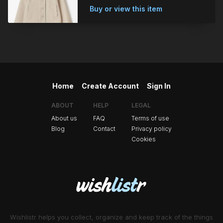
Buy or view this item
Home
Create Account
Sign In
ABOUT
HELP
LEGAL
About us
FAQ
Terms of use
Blog
Contact
Privacy policy
Cookies
Wishlistr helps you collect, organize and keep track of the things