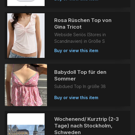
Rosa Rüschen Top von
Gina Tricot
Webside Seriös (Stores in
Scandinavien) in Größe S
Buy or view this item
Babydoll Top für den
Sommer
Subdued Top In größe 38
Buy or view this item
Wochenend/ Kurztrip (2-3
Tage) nach Stockholm,
Schweden