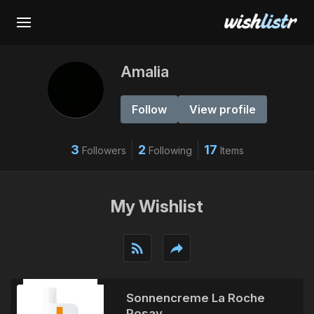
Amalia
Follow
View profile
3
2
17
Followers
Following
Items
My Wishlist
rss_feed
reply
Sonnencreme La Roche
Posay