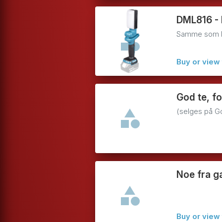
DML816 - 
Samme som 
Buy or view 
God te, fo
(selges på Go
Noe fra g
Buy or view 