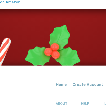
w on Amazon
Home
Create Account
ABOUT
HELP