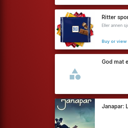
Ritter spo
Eller annen s
Buy or view 
God mat el
Janapar: 