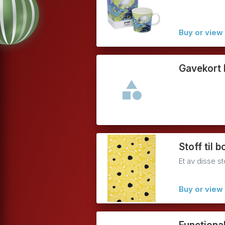
Buy or view 
Gavekort 
Stoff til 
Et av disse s
Buy or view 