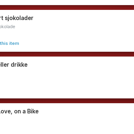
rt sjokolader
jokolade
this item
ler drikke
Love, on a Bike