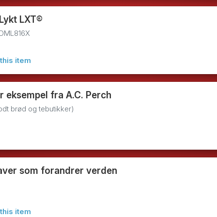
Lykt LXT®
DML816X
this item
r eksempel fra A.C. Perch
dt brød og tebutikker)
aver som forandrer verden
this item