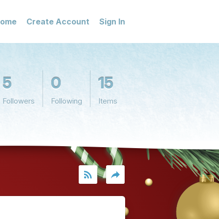
ome
Create Account
Sign In
5
0
15
Followers
Following
Items
rss_feed
reply