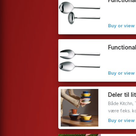
Functional
Buy or view 
Functional
Buy or view 
Deler til I
Både Kitchn, 
være f.eks. k
Buy or view 