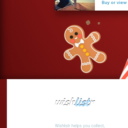
Buy or vie
Wishlistr helps you collect,