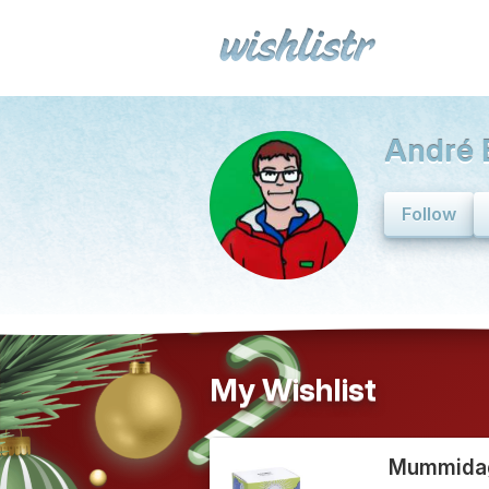
André 
Follow
My Wishlist
Mummidag