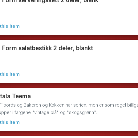
 Form serveringssett 2 deler, blank
this item
 Form salatbestikk 2 deler, blankt
this item
ittala Teema
Tilbords og Bakeren og Kokken har serien, men er som regel billi
opper i fargene "vintage blå" og "skogsgrønn".
this item