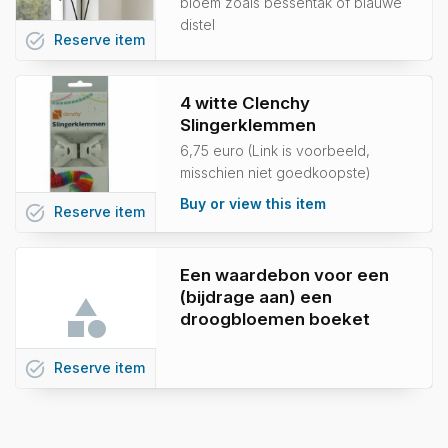
bloem zoals bessentak of blauwe
distel
task_alt
Reserve
item
4 witte Clenchy
Slingerklemmen
6,75 euro (Link is voorbeeld,
misschien niet goedkoopste)
Buy or view this item
task_alt
Reserve
item
Een waardebon voor een
(bijdrage aan) een
droogbloemen boeket
task_alt
Reserve
item