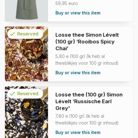
59,95 euro
Buy or view this item
check
Reserved
Losse thee Simon Lévelt
(100 gr) ‘Rooibos Spicy
info
Chai’
5,80 e (100 gr) (Ik heb al
theeblikjes voor 100 gr inhoud)
Buy or view this item
check
Reserved
Losse thee (100 gr) Simon
Lévelt ‘Russische Earl
info
Grey'
7,80 e (100 gr) (Ik heb al
theeblikjes voor 100 gr inhoud)
Buy or view this item