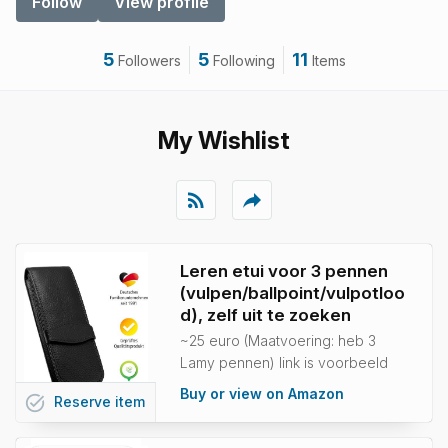
Follow
View profile
5
5
11
Followers
Following
Items
My Wishlist
rss_feed
reply
Leren etui voor 3 pennen
(vulpen/ballpoint/vulpotloo
d), zelf uit te zoeken
~25 euro (Maatvoering: heb 3
Lamy pennen) link is voorbeeld
Buy or view on Amazon
task_alt
Reserve
item