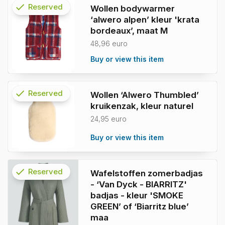
check
Reserved
Wollen bodywarmer
‘alwero alpen’ kleur 'krata
info
bordeaux’, maat M
48,96 euro
Buy or view this item
check
Reserved
Wollen ‘Alwero Thumbled’
kruikenzak, kleur naturel
info
24,95 euro
Buy or view this item
check
Reserved
Wafelstoffen zomerbadjas
- ‘Van Dyck - BIARRITZ'
info
badjas - kleur 'SMOKE
GREEN’ of ‘Biarritz blue’
maa