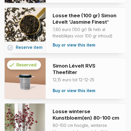
Losse thee (100 gr) Simon
Lévelt 'Jasmine Finest'
7,60 euro (100 gr) (Ik heb al
theeblikjes voor 100 gr inhoud)
Buy or view this item
task_alt
Reserve
item
check
Reserved
Simon Lévelt RVS
Theefilter
info
12,15 euro tot 12-12-25
Buy or view this item
Losse winterse
Kunstbloem(en) 80-100 cm
80-100 cm hoogte, winterse