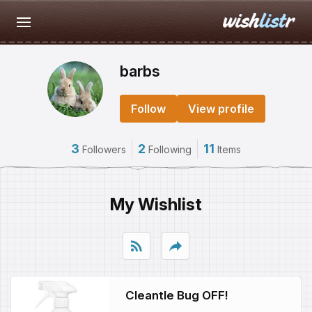
barbs
Follow
View profile
3
2
11
Followers
Following
Items
My Wishlist
rss_feed
reply
Cleantle Bug OFF!