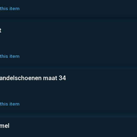
this item
t
this item
wandelschoenen maat 34
this item
emel