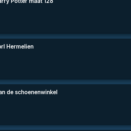
rry Potter maat 128
rl Hermelien
an de schoenenwinkel