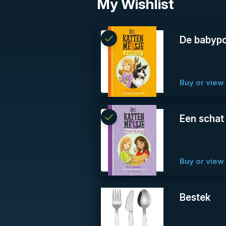
My Wishlist
check
Reserved
De babypo
info
Buy or view 
check
Reserved
Een schat
info
Buy or view 
Bestek