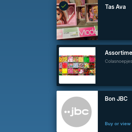
check
Reserved
Tas Ava
info
Assortime
Colasnoepjes,
Bon JBC
Buy or view 