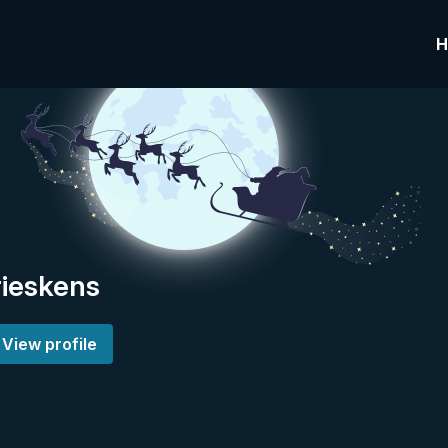
H
Drieskens
View profile