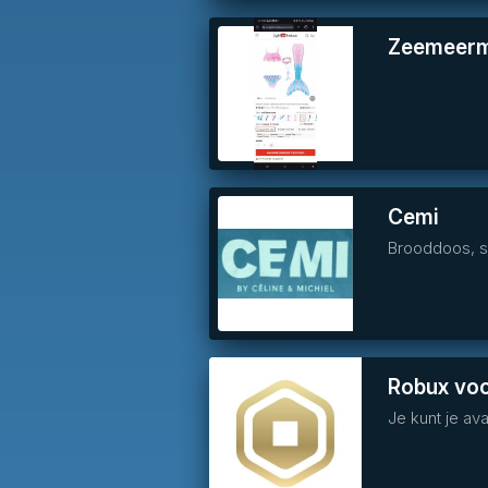
Zeemeerm
Cemi
Brooddoos, 
Robux voo
Je kunt je a