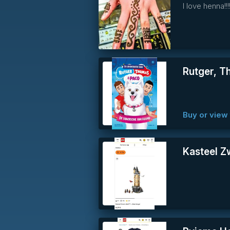
I love henna!!!!
info
Rutger, T
Buy or view 
Kasteel Zw