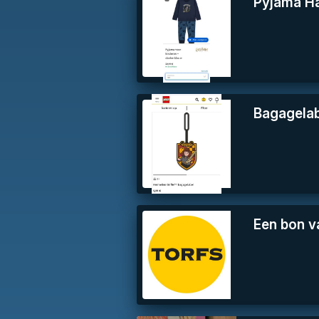
Pyjama Ha
Bagagelab
Een bon v