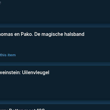
!
homas en Pako. De magische halsband
this item
einstein: Uilenvleugel