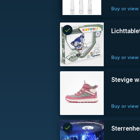
Buy or view 
check
Reserved
Lichttable
info
Buy or view 
Stevige 
Buy or view 
check
Reserved
Sterrenh