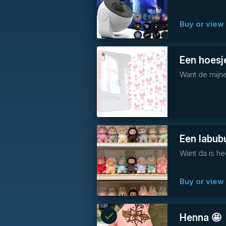
info
Buy or view 
Een hoesje
Want de mijne
Een labub
Want da is he
Buy or view 
check
Reserved
Henna 🤩