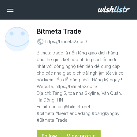
Bitmeta Trade
public
https://bitmeta2.com/
Bitmeta trade là nền tảng giao dịch hàng
đầu thế giới, kết hợp những cải tiến mới
nhất với công nghệ tiên tiến để cung cấp
cho các nhà giao dịch trải nghiệm tốt và cơ
hội kiếm tiền dễ dàng nhất. Đăng ký ngay !
Website: https://bitmeta2.com/
Địa chỉ: Tầng 5, tòa nhà Skyline, Văn Quán,
Hà Đông, HN
Email: contact@bitmeta.net
#bitmeta #kiemtiendedang #dangkyngay
#Bitmeta_Trade
Follow
View profile