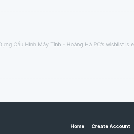
Dựng Cấu Hình Máy Tính - Hoàng Hà PC’s wishlist is e
Home
Create Account