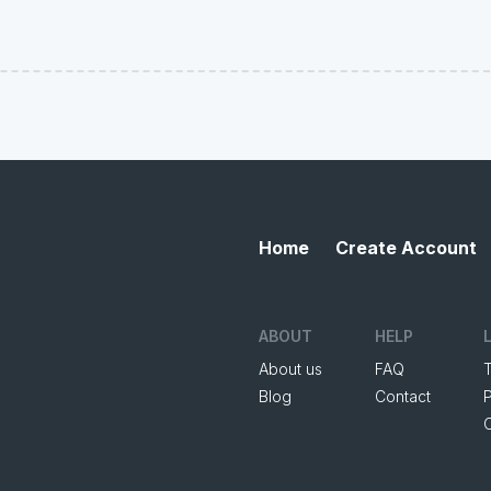
Home
Create Account
ABOUT
HELP
About us
FAQ
Blog
Contact
P