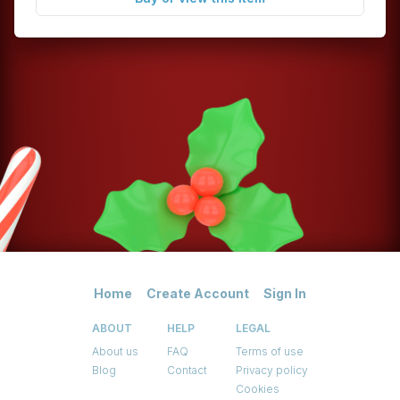
Home
Create Account
Sign In
ABOUT
HELP
LEGAL
About us
FAQ
Terms of use
Blog
Contact
Privacy policy
Cookies