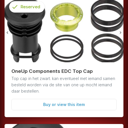
check
Reserved
info
OneUp Components EDC Top Cap
Top cap in het zwart. kan eventueel met iemand samen
besteld worden via de site van one up mocht iemand
daar bestellen.
Buy or view this item