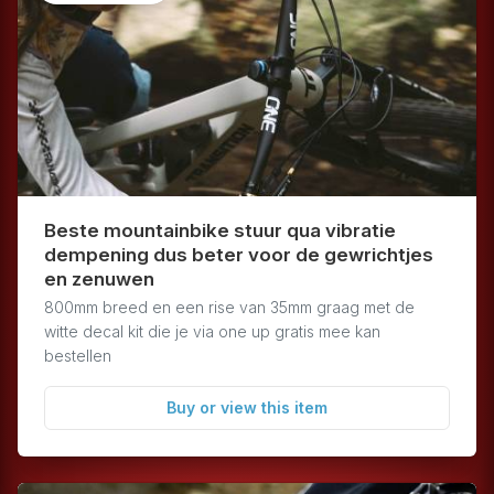
info
Beste mountainbike stuur qua vibratie
dempening dus beter voor de gewrichtjes
en zenuwen
800mm breed en een rise van 35mm graag met de
witte decal kit die je via one up gratis mee kan
bestellen
Buy or view this item