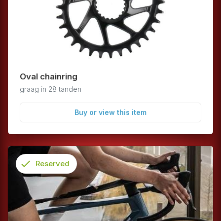
Oval chainring
graag in 28 tanden
Buy or view this item
check
Reserved
info