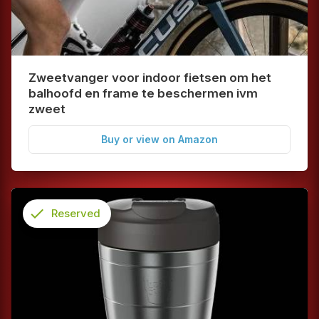
Zweetvanger voor indoor fietsen om het
balhoofd en frame te beschermen ivm
zweet
Buy or view on Amazon
check
Reserved
info