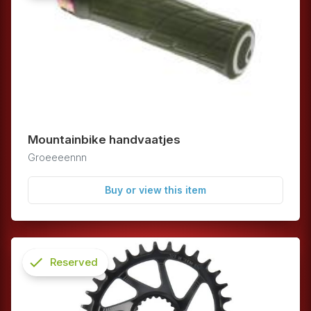
info
Mountainbike handvaatjes
Groeeeennn
Buy or view this item
check
Reserved
info