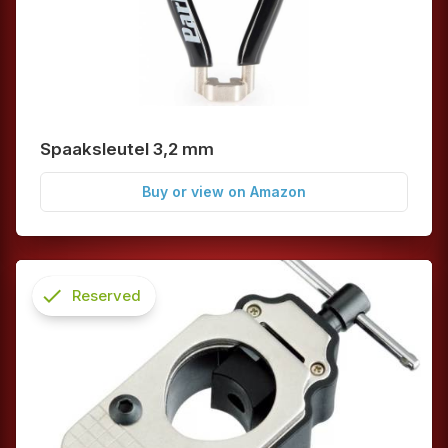
Spaaksleutel 3,2 mm
Buy or view on Amazon
check
Reserved
info