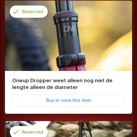
check
Reserved
info
Oneup Dropper weet alleen nog niet de
lengte alleen de diameter
Buy or view this item
check
Reserved