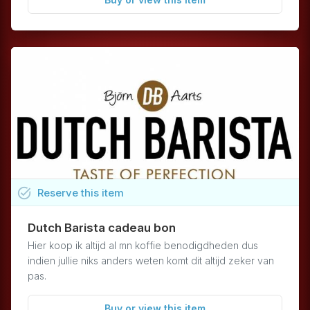
task_alt
Reserve
this
item
Dutch Barista cadeau bon
Hier koop ik altijd al mn koffie benodigdheden dus
indien jullie niks anders weten komt dit altijd zeker van
pas.
Buy or view this item