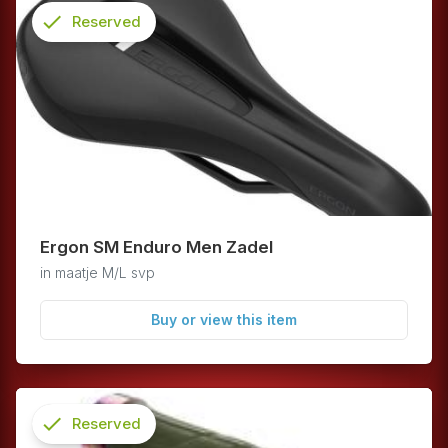
check
Reserved
info
Ergon SM Enduro Men Zadel
in maatje M/L svp
Buy or view this item
check
Reserved