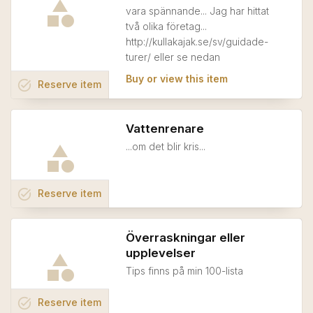
vara spännande... Jag har hittat
två olika företag...
http://kullakajak.se/sv/guidade-
turer/ eller se nedan
Buy or view this item
task_alt
Reserve
item
Vattenrenare
...om det blir kris...
task_alt
Reserve
item
Överraskningar eller
upplevelser
Tips finns på min 100-lista
task_alt
Reserve
item