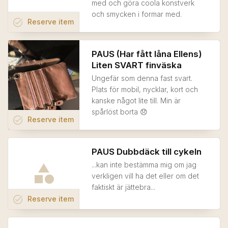
med och göra coola konstverk
och smycken i formar med.
task_alt
Reserve
item
PAUS (Har fått låna Ellens)
Liten SVART finväska
Ungefär som denna fast svart.
Plats för mobil, nycklar, kort och
kanske något lite till. Min är
spårlöst borta 😞
task_alt
Reserve
item
PAUS Dubbdäck till cykeln
...kan inte bestämma mig om jag
verkligen vill ha det eller om det
faktiskt är jättebra...
task_alt
Reserve
item