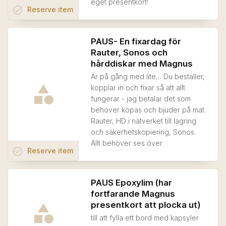
eget presentkort!
task_alt
Reserve
item
PAUS- En fixardag för
Rauter, Sonos och
hårddiskar med Magnus
Är på gång med lite… Du beställer,
kopplar in och fixar så att allt
fungerar - jag betalar det som
behöver köpas och bjuder på mat.
Rauter, HD i nätverket till lagring
och säkerhetskopiering, Sonos.
Allt behöver ses över
task_alt
Reserve
item
PAUS Epoxylim (har
fortfarande Magnus
presentkort att plocka ut)
till att fylla ett bord med kapsyler