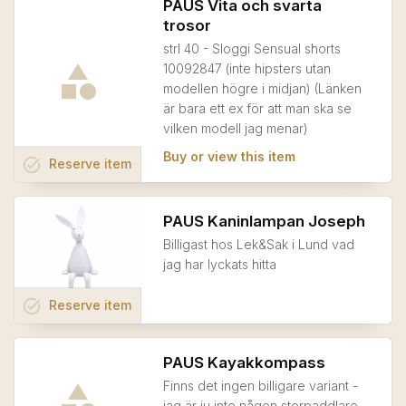
PAUS Vita och svarta
trosor
strl 40 - Sloggi Sensual shorts
10092847 (inte hipsters utan
modellen högre i midjan) (Länken
är bara ett ex för att man ska se
vilken modell jag menar)
Buy or view this item
task_alt
Reserve
item
PAUS Kaninlampan Joseph
Billigast hos Lek&Sak i Lund vad
jag har lyckats hitta
task_alt
Reserve
item
PAUS Kayakkompass
Finns det ingen billigare variant -
jag är ju inte någon storpaddlare