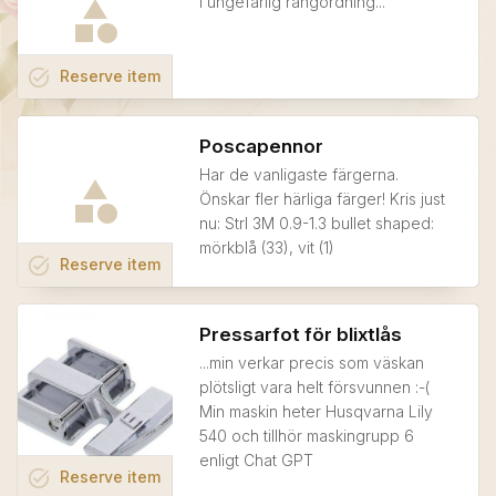
I ungefärlig rangordning...
task_alt
Reserve
item
Poscapennor
Har de vanligaste färgerna.
Önskar fler härliga färger! Kris just
nu: Strl 3M 0.9-1.3 bullet shaped:
mörkblå (33), vit (1)
task_alt
Reserve
item
Pressarfot för blixtlås
...min verkar precis som väskan
plötsligt vara helt försvunnen :-(
Min maskin heter Husqvarna Lily
540 och tillhör maskingrupp 6
enligt Chat GPT
task_alt
Reserve
item