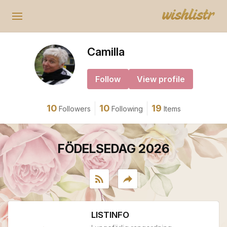
Camilla
Follow
View profile
10
10
19
Followers
Following
Items
FÖDELSEDAG 2026
rss_feed
reply
LISTINFO