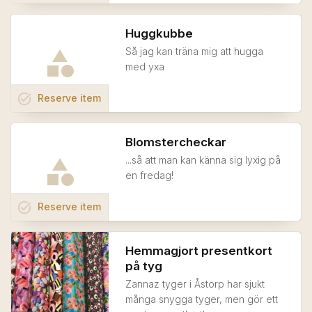
Huggkubbe
Så jag kan träna mig att hugga
med yxa
task_alt
Reserve
item
Blomstercheckar
...så att man kan känna sig lyxig på
en fredag!
task_alt
Reserve
item
Hemmagjort presentkort
på tyg
Zannaz tyger i Åstorp har sjukt
många snygga tyger, men gör ett