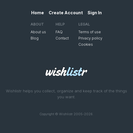
Home
Create Account
Sign In
ABOUT
HELP
LEGAL
About us
FAQ
Terms of use
Blog
Contact
Privacy policy
Cookies
Wishlistr helps you collect, organize and keep track of the things
you want.
Copyright © Wishlistr 2005-2026.