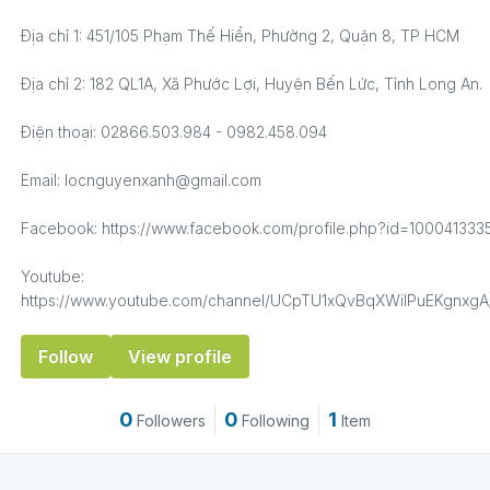
Địa chỉ 1: 451/105 Phạm Thế Hiển, Phường 2, Quận 8, TP HCM
Địa chỉ 2: 182 QL1A, Xã Phước Lợi, Huyện Bến Lức, Tỉnh Long An.
Điện thoại: 02866.503.984 - 0982.458.094
Email: locnguyenxanh@gmail.com
Facebook: https://www.facebook.com/profile.php?id=10004133
Youtube:
https://www.youtube.com/channel/UCpTU1xQvBqXWilPuEKgnxgA
Follow
View profile
0
0
1
Followers
Following
Item