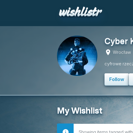
Cyber K
place
Wrocław
cyfrowe rzec
Follow
My Wishlist
Showing items tagged wit