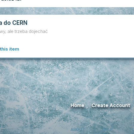
a do CERN
y, ale trzeba dojechać
this item
Home
Create Account
ABOUT
HELP