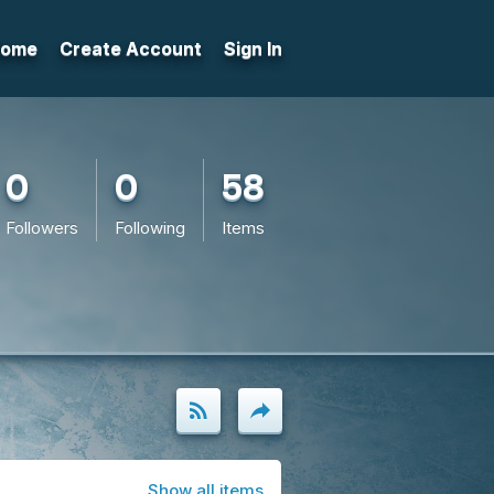
ome
Create Account
Sign In
0
0
58
Followers
Following
Items
rss_feed
reply
Show all items