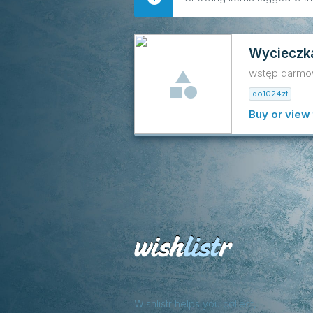
Wycieczk
wstęp darmow
do1024zł
Buy or view 
Wishlistr helps you collect,