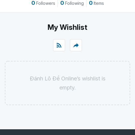
0
0
0
Followers
Following
Items
My Wishlist
rss_feed
reply
Đánh Lô Đề Online’s wishlist is
empty.