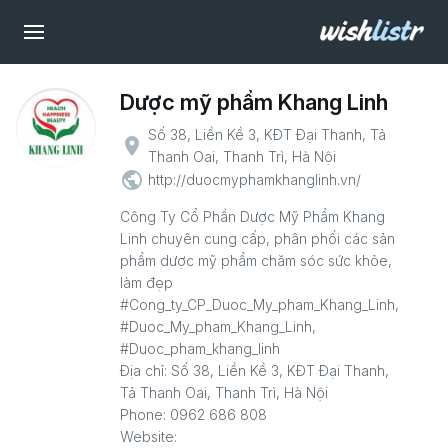
Dược mỹ phẩm Khang Linh
Số 38, Liền Kề 3, KĐT Đại Thanh, Tả
place
Thanh Oai, Thanh Trì, Hà Nội
public
http://duocmyphamkhanglinh.vn/
Công Ty Cổ Phần Dược Mỹ Phẩm Khang
Linh chuyên cung cấp, phân phối các sản
phẩm dược mỹ phẩm chăm sóc sức khỏe,
làm đẹp
#Cong_ty_CP_Duoc_My_pham_Khang_Linh,
#Duoc_My_pham_Khang_Linh,
#Duoc_pham_khang_linh
Địa chỉ: Số 38, Liền Kề 3, KĐT Đại Thanh,
Tả Thanh Oai, Thanh Trì, Hà Nội
Phone: 0962 686 808
Website: