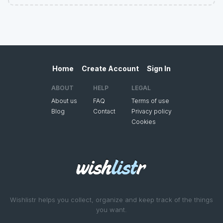
Home
Create Account
Sign In
ABOUT
HELP
LEGAL
About us
FAQ
Terms of use
Blog
Contact
Privacy policy
Cookies
Wishlistr helps you collect, organize and keep track of the things
you want.