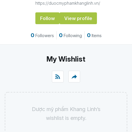
https://duocmyphamkhanglinh.vn/
Follow
View profile
0
0
0
Followers
Following
Items
My Wishlist
rss_feed
reply
Dược mỹ phẩm Khang Linh’s
wishlist is empty.