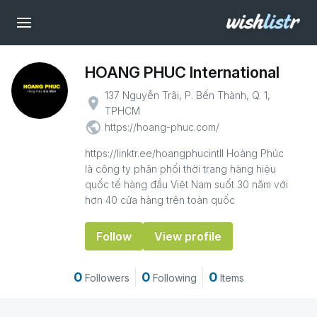
HOANG PHUC International
137 Nguyễn Trãi, P. Bến Thành, Q. 1,
place
TPHCM
public
https://hoang-phuc.com/
https://linktr.ee/hoangphucintll Hoàng Phúc
là công ty phân phối thời trang hàng hiệu
quốc tế hàng đầu Việt Nam suốt 30 năm với
hơn 40 cửa hàng trên toàn quốc
Follow
View profile
0
0
0
Followers
Following
Items