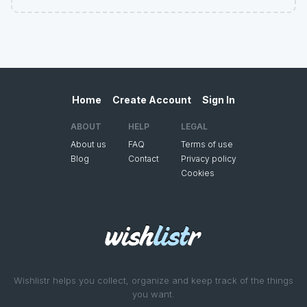
Home
Create Account
Sign In
ABOUT
HELP
LEGAL
About us
FAQ
Terms of use
Blog
Contact
Privacy policy
Cookies
Wishlistr helps you collect, organize and keep track of the things
you want.