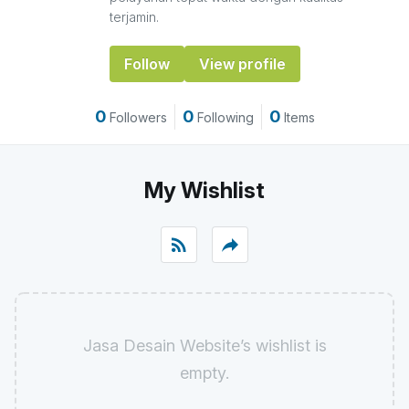
terjamin.
Follow
View profile
0
0
0
Followers
Following
Items
My Wishlist
rss_feed
reply
Jasa Desain Website’s wishlist is
empty.