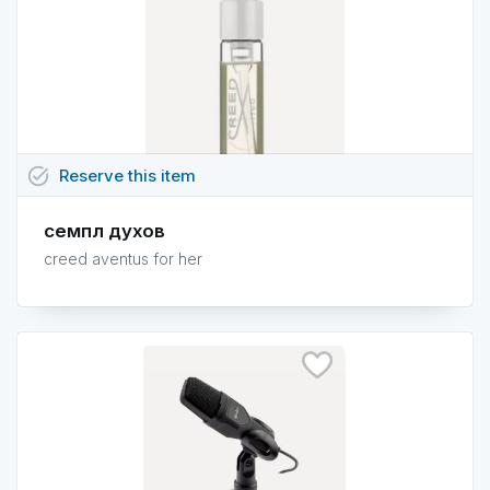
task_alt
Reserve
this
item
семпл духов
creed aventus for her