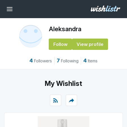
Aleksandra
Follow
View profile
4
7
4
Followers
Following
Items
My Wishlist
rss_feed
reply