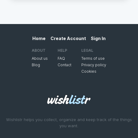
Home
Create Account
Sign In
ABOUT
HELP
LEGAL
About us
FAQ
Terms of use
Blog
Contact
Privacy policy
Cookies
Wishlistr helps you collect, organize and keep track of the things
you want.