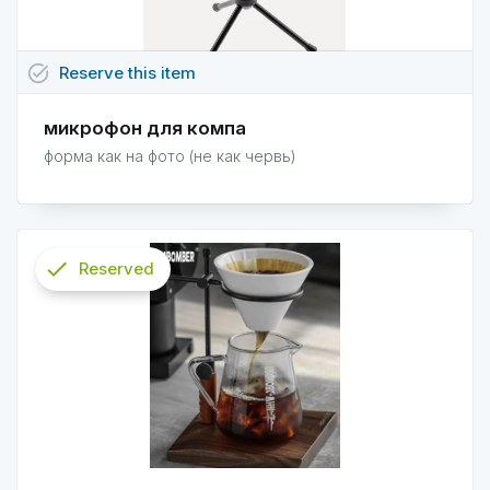
task_alt
Reserve
this
item
микрофон для компа
форма как на фото (не как червь)
check
Reserved
info