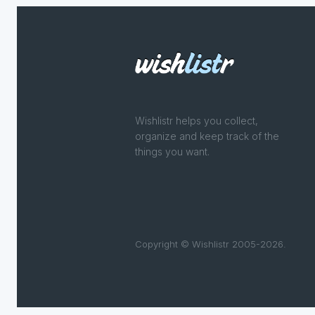
Wishlistr helps you collect,
organize and keep track of the
things you want.
Copyright © Wishlistr 2005-2026.