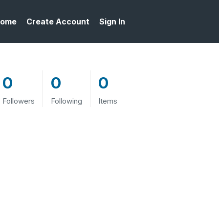
ome
Create Account
Sign In
0
0
0
Followers
Following
Items