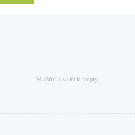
MU88’s wishlist is empty.