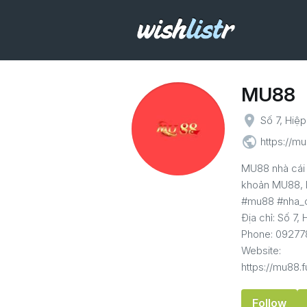
MU88
place
Số 7, Hiệ
public
https://mu
MU88 nhà cái 
khoản MU88, N
#mu88 #nha_c
Địa chỉ: Số 7
Phone: 09277
Website:
https://mu88.f
Follow