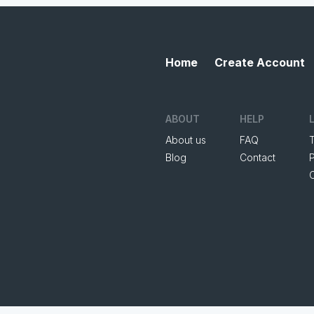
Home
Create Account
ABOUT
HELP
About us
FAQ
Blog
Contact
P