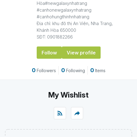
Hòa#newgalaxynhatrang
#canhonewgalaxynhatrang
#canhohungthinhnhatrang
Địa chỉ: khu đô thị An Viên, Nha Trang,
Khánh Hòa 650000
SĐT: 0901882266
Follow
View profile
0
0
0
Followers
Following
Items
My Wishlist
rss_feed
reply