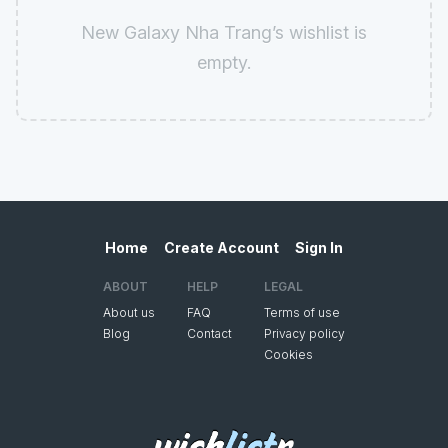
New Galaxy Nha Trang’s wishlist is
empty.
Home
Create Account
Sign In
ABOUT
HELP
LEGAL
About us
FAQ
Terms of use
Blog
Contact
Privacy policy
Cookies