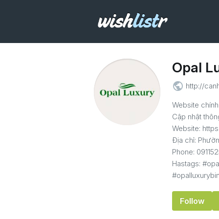
Opal L
public
http://can
Website chính
Cập nhật thông 
Website: https
Địa chỉ: Phườ
Phone: 09115
Hastags: #opa
#opalluxurybi
Follow