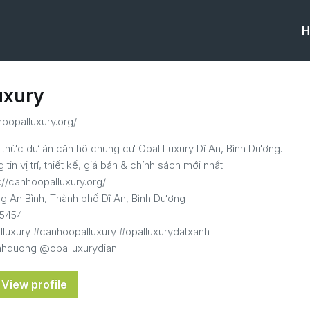
H
uxury
hoopalluxury.org/
 thức dự án căn hộ chung cư Opal Luxury Dĩ An, Bình Dương.
tin vị trí, thiết kế, giá bán & chính sách mới nhất.
://canhoopalluxury.org/
ng An Bình, Thành phố Dĩ An, Bình Dương
25454
lluxury #canhoopalluxury #opalluxurydatxanh
nhduong @opalluxurydian
View profile