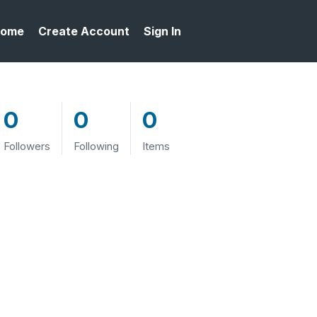
ome
Create Account
Sign In
0
0
0
Followers
Following
Items