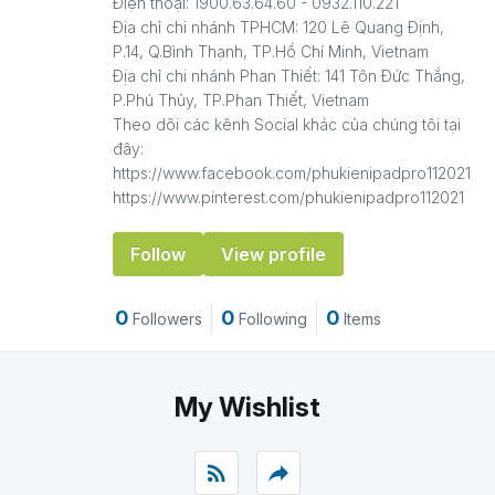
Điện thoại: 1900.63.64.60 - 0932.110.221
Địa chỉ chi nhánh TPHCM: 120 Lê Quang Định,
P.14, Q.Bình Thạnh, TP.Hồ Chí Minh, Vietnam
Địa chỉ chi nhánh Phan Thiết: 141 Tôn Đức Thắng,
P.Phú Thủy, TP.Phan Thiết, Vietnam
Theo dõi các kênh Social khác của chúng tôi tại
đây:
https://www.facebook.com/phukienipadpro112021
https://www.pinterest.com/phukienipadpro112021
Follow
View profile
0
0
0
Followers
Following
Items
My Wishlist
rss_feed
reply