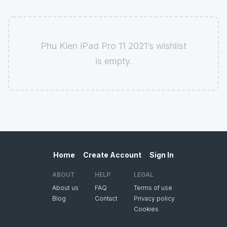
Phu Kien iPad Pro 11 2021’s wishlist
is empty.
Home
Create Account
Sign In
ABOUT
HELP
LEGAL
About us
FAQ
Terms of use
Blog
Contact
Privacy policy
Cookies