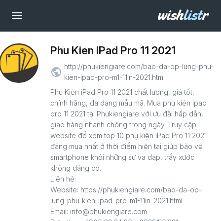
Phu Kien iPad Pro 11 2021
http://phukiengiare.com/bao-da-op-lung-phu-
public
kien-ipad-pro-m1-11in-2021.html
Phụ Kiện iPad Pro 11 2021 chất lượng, giá tốt,
chính hãng, đa dạng mẫu mã. Mua phụ kiện ipad
pro 11 2021 tại Phukiengiare với ưu đãi hấp dẫn,
giao hàng nhanh chóng trong ngày. Truy cập
website để xem top 10 phụ kiện iPad Pro 11 2021
đáng mua nhất ở thời điểm hiện tại giúp bảo vệ
smartphone khỏi những sự va đập, trầy xước
không đáng có.
Liên hệ:
Website: https://phukiengiare.com/bao-da-op-
lung-phu-kien-ipad-pro-m1-11in-2021.html
Email: info@phukiengiare.com