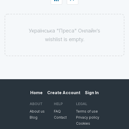
Українська "Преса" Онлайн’s
wishlist is empty.
Home
Create Account
Sign In
ABOUT
HELP
LEGAL
About us
FAQ
Terms of use
Blog
Contact
Privacy policy
Cookies