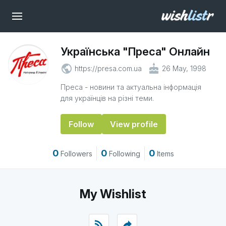
Українська "Преса" Онлайн
public
cake
https://presa.com.ua
26 May, 1998
Преса - новини та актуальна інформація
для українців на різні теми.
Follow
View profile
0
0
0
Followers
Following
Items
My Wishlist
rss_feed
reply