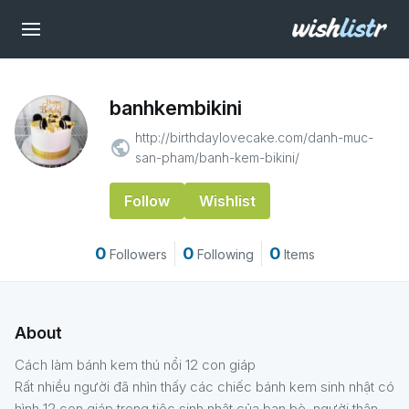
banhkembikini
http://birthdaylovecake.com/danh-muc-
public
san-pham/banh-kem-bikini/
Follow
Wishlist
0
0
0
Followers
Following
Items
About
Cách làm bánh kem thú nổi 12 con giáp
Rất nhiều người đã nhìn thấy các chiếc bánh kem sinh nhật có
hình 12 con giáp trong tiệc sinh nhật của bạn bè, người thân