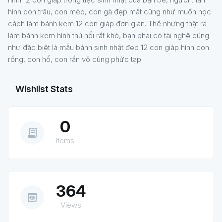
hình con trâu, con mèo, con gà đẹp mắt cũng như muốn học
cách làm bánh kem 12 con giáp đơn giản. Thế nhưng thật ra
làm bánh kem hình thú nổi rất khó, bạn phải có tài nghệ cũng
như đặc biệt là mẫu bánh sinh nhật đẹp 12 con giáp hình con
rồng, con hổ, con rắn vô cùng phức tạp.
Wishlist Stats
0
receipt_long
Items
364
preview
Views