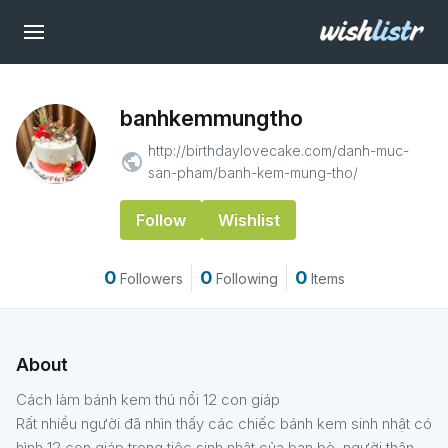
banhkemmungtho
http://birthdaylovecake.com/danh-muc-
public
san-pham/banh-kem-mung-tho/
Follow
Wishlist
0
0
0
Followers
Following
Items
About
Cách làm bánh kem thú nổi 12 con giáp
Rất nhiều người đã nhìn thấy các chiếc bánh kem sinh nhật có
hình 12 con giáp trong tiệc sinh nhật của bạn bè, người thân