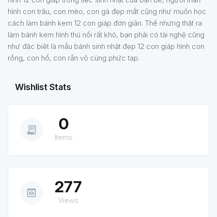
hình con trâu, con mèo, con gà đẹp mắt cũng như muốn học
cách làm bánh kem 12 con giáp đơn giản. Thế nhưng thật ra
làm bánh kem hình thú nổi rất khó, bạn phải có tài nghệ cũng
như đặc biệt là mẫu bánh sinh nhật đẹp 12 con giáp hình con
rồng, con hổ, con rắn vô cùng phức tạp.
Wishlist Stats
0
receipt_long
Items
277
preview
Views