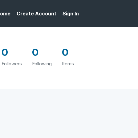
ome
Create Account
Sign In
0
0
0
Followers
Following
Items