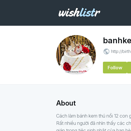
banhk
public
http://bi
Follow
About
Cách làm bánh kem thú nổi 12 con 
Rất nhiều người đã nhìn thấy các c
giáp trong tiệc sinh nhật của bạn b