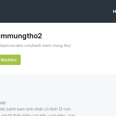
H
emmungtho2
rthdaylovecake.com/banh-kem-mung-tho/
Wishlist
giáp
hiếc bánh kem sinh nhật có hình 12 con
è, người thân hình con trâu, con mèo, con