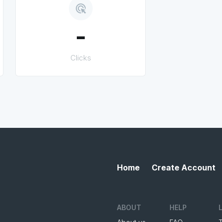
ads_click
-
Clicks
Home
Create Account
ABOUT
HELP