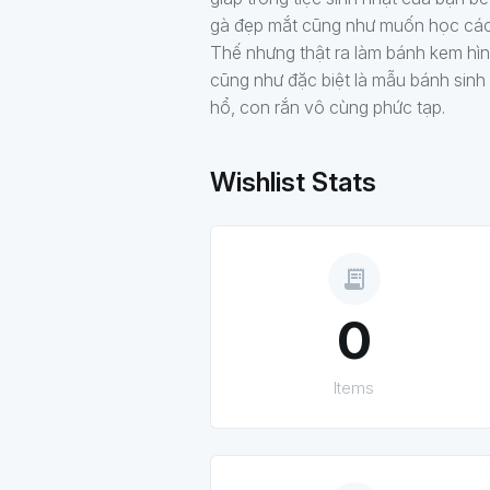
gà đẹp mắt cũng như muốn học cách
Thế nhưng thật ra làm bánh kem hình
cũng như đặc biệt là mẫu bánh sinh
hổ, con rắn vô cùng phức tạp.
Wishlist Stats
receipt_long
0
Items