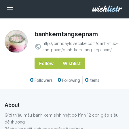
banhkemtangsepnam
http://birthdaylovecake.com/danh-muc-
public
san-pham/banh-kem-tang-sep-nam/
Follow
Wishlist
0
0
0
Followers
Following
Items
About
Giới thiệu mẫu bánh kem sinh nhật có hình 12 con giáp siêu
dễ thương
Bánh sinh nhật hình con chuột dễ thương