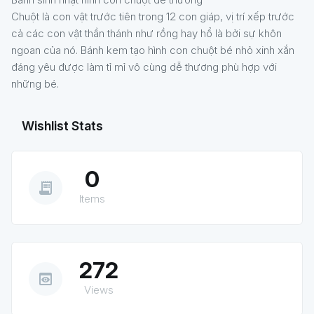
Chuột là con vật trước tiên trong 12 con giáp, vị trí xếp trước
cả các con vật thần thánh như rồng hay hổ là bởi sự khôn
ngoan của nó. Bánh kem tạo hình con chuột bé nhỏ xinh xắn
đáng yêu được làm tỉ mỉ vô cùng dễ thương phù hợp với
những bé.
Wishlist Stats
0
receipt_long
Items
272
preview
Views