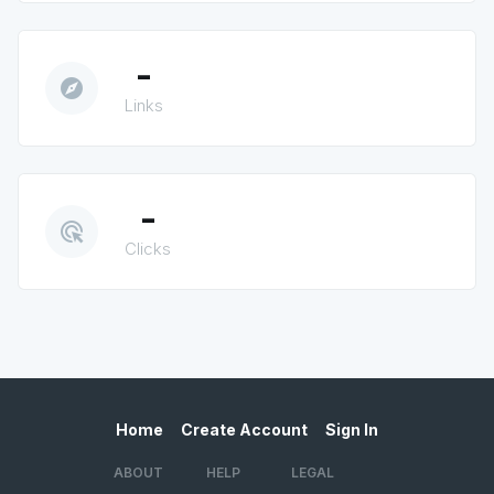
-
explore
Links
-
ads_click
Clicks
Home
Create Account
Sign In
ABOUT
HELP
LEGAL