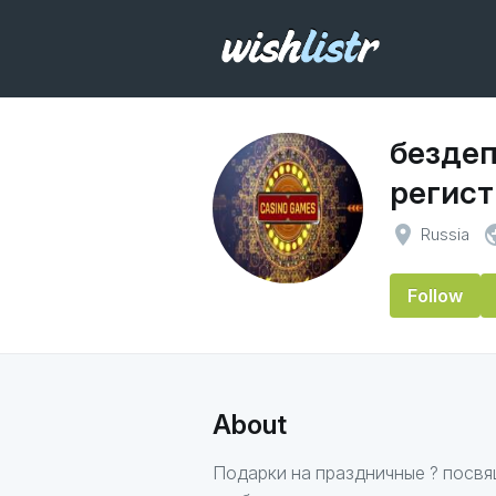
бездеп
регис
place
pub
Russia
Follow
About
Подарки на праздничные ? посв