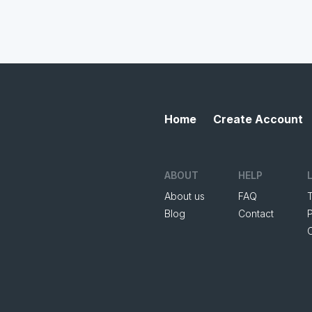
Home
Create Account
ABOUT
HELP
About us
FAQ
Blog
Contact
P