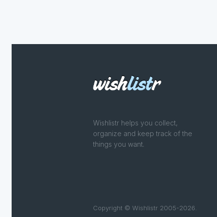
Wishlistr helps you collect,
organize and keep track of the
things you want.
Copyright © Wishlistr 2005-2026.