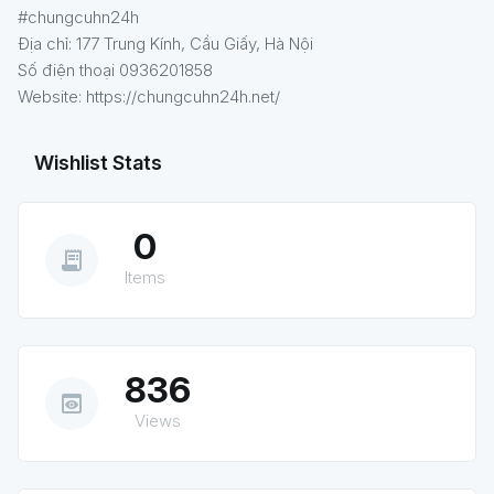
#chungcuhn24h
Địa chỉ: 177 Trung Kính, Cầu Giấy, Hà Nội
Số điện thoại 0936201858
Website: https://chungcuhn24h.net/
Wishlist Stats
0
receipt_long
Items
836
preview
Views