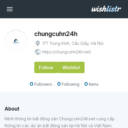
chungcuhn24h
place
177 Trung Kính, Cầu Giấy, Hà Nội
public
https://chungcuhn24h.net/
Follow
Wishlist
0
0
0
Followers
Following
Items
About
Kênh thông tin bất động sản Chungcuhn24h.net cung cấp
thông tin các dự án bất động sản tại Hà Nội và Việt Nam.